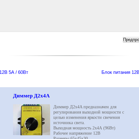
12В 5А / 60Вт
Блок питания 12В
Диммер Д2х4A
Диммер Д2х4A предназначен для
регулирования выходной мощности с
целью изменения яркости свечения
источника света.
Выходная мощность 2х4А (96Вт)
Рабочее напряжение 12В
Размеры 65х45х30