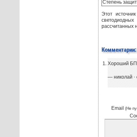
Степень защи
Этот источник
светодиодных 
рассчитанных н
Комментарии:
Хороший БП
— николай · с
Email
(Не пу
Со