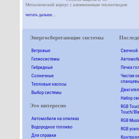
Металлический корпус с алюминиевым теплоотводом
читать дальше...
Энергосберегающие системы
Последн
Ветровые
Свечной 
Гелиосистемы
Автомоби
Гибридные
Печка го
Солнечные
Чистая о
сланцевы
Тепловые насосы
Двигател
Выбор системы
Набор св
Это интересно
RGB Touch
Touch/Bl
Автомобили на опилках
RGB Music
Водородное топливо
RGB усил
Для справки
Контролле