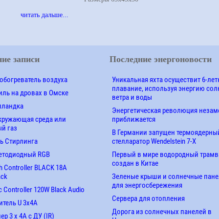
читать дальше...
ие записи
Последние энергоновости
обогреватель воздуха
Уникальная яхта осуществит 6-лет
плавание, используя энергию сол
ль на дровах в Омске
ветра и воды
лландка
Энергетическая революция незам
кружающая среда или
приближается
й газ
В Германии запущен термоядерны
ь Стирлинга
стелларатор Wendelstein 7-X
етодиодный RGB
Первый в мире водородный трамв
создан в Китае
 Controller BLACK 18A
ack
Зеленые крыши и солнечные пан
для энергосбережения
 Controller 120W Black Audio
Сервера для отопления
итель U 3х4A
Дорога из солнечных панелей в
р 3 х 4А с ДУ (IR)