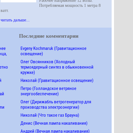
Рабочее напряжение 12 вольт.
Потребляемая мощность 1 метра 8
ватт.
читать дальше...
Последние комментарии
нее
Evgeny Kochmaruk (Гравитационное
нца,
освещение)
Олег Овсянников (Холодный
етно
термоядерный синтез в обыкновенной
кружке)
й
Николай (Гравитационное освещение)
Петро (Голландское ветряное
ай
энергообеспечение)
Олег (Дирижабль ветрогенератор для
ели
производства электроэнергии)
Николай (Что такое газ Брауна)
Денис (Вечная лампа накаливания)
Андрей (Вечная лампа накаливания)