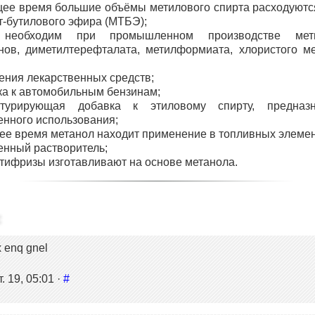
щее время большие объёмы метилового спирта расходуютс
т-бутилового эфира (
МТБЭ
);
 необходим при промышленном производстве метил
нов, диметилтерефталата, метилформиата, хлористого ме
ения лекарственных средств;
ка к автомобильным бензинам;
атурирующая добавка к этиловому спирту, предназн
нного использования;
ее время метанол находит применение в топливных элемен
нный растворитель;
тифризы изготавливают на основе метанола.
x enq gnel
. 19, 05:01 ·
#