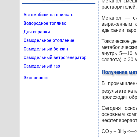
Метанол смеши
растворителей.
Автомобили на опилках
Метанол — си
Водородное топливо
выраженным ку
вдыхании паров
Для справки
Самодельное отопление
Токсическое д
метаболически
Самодельный бензин
внутрь 5—10 м
Самодельный ветрогенератор
слепота), а 30 
Самодельный газ
Получение ме
Эконовости
В промышленн
результате ка
происходит об
Сегодня осно
основным комп
нефтеперераотк
CO
+ 3H
<—>
2
2