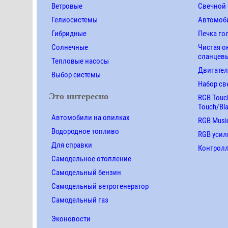
Ветровые
Свечной 
Гелиосистемы
Автомоби
Гибридные
Печка го
Солнечные
Чистая о
сланцевы
Тепловые насосы
Двигател
Выбор системы
Набор св
Это интересно
RGB Touch
Touch/Bl
Автомобили на опилках
RGB Music
Водородное топливо
RGB усил
Для справки
Контролле
Самодельное отопление
Самодельный бензин
Самодельный ветрогенератор
Самодельный газ
Эконовости