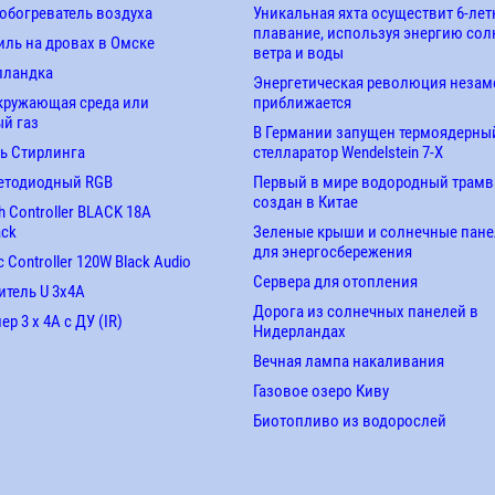
обогреватель воздуха
Уникальная яхта осуществит 6-лет
плавание, используя энергию сол
ль на дровах в Омске
ветра и воды
лландка
Энергетическая революция незам
кружающая среда или
приближается
й газ
В Германии запущен термоядерны
ь Стирлинга
стелларатор Wendelstein 7-X
етодиодный RGB
Первый в мире водородный трамв
создан в Китае
 Controller BLACK 18A
ack
Зеленые крыши и солнечные пан
для энергосбережения
 Controller 120W Black Audio
Сервера для отопления
итель U 3х4A
Дорога из солнечных панелей в
р 3 х 4А с ДУ (IR)
Нидерландах
Вечная лампа накаливания
Газовое озеро Киву
Биотопливо из водорослей