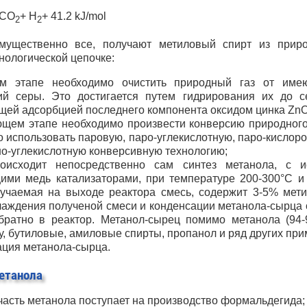
 CO
+ H
+ 41.2 kJ/mol
2
2
мущественно все, получают метиловый спирт из приро
нологической цепочке:
м этапе необходимо очистить природный газ от им
ий серы. Это достигается путем гидрирования их до с
ей адсорбцией последнего компонента оксидом цинка ZnO
щем этапе необходимо произвести конверсию природного 
о использовать паровую, паро-углекислотную, паро-кислор
о-углекислотную конверсивную технологию;
оисходит непосредственно сам синтез метанола, с и
ими медь катализаторами, при температуре 200-300°C и
учаемая на выходе реактора смесь, содержит 3-5% мети
аждения полученой смеси и конденсации метанола-сырца 
братно в реактор. Метанол-сырец помимо метанола (94
у, бутиловые, амиловые спирты, пропанол и ряд других при
ация метанола-сырца.
етанола
асть метанола поступает на производство формальдегида;