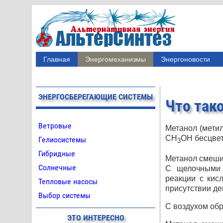
Главная
Энергомеханизмы
Энергоновости
ЭНЕРГОСБЕРЕГАЮЩИЕ СИСТЕМЫ
Что так
Ветровые
Метанол (метил
CH
OH бесцвет
Гелиосистемы
3
Гибридные
Метанол смешив
Солнечные
С щелочными 
реакции с кис
Тепловые насосы
присутствии д
Выбор системы
С воздухом обр
ЭТО ИНТЕРЕСНО