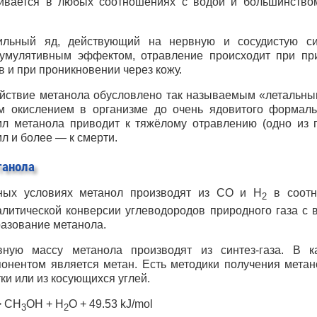
вается в любых соотношениях с водой и большинством
льный яд, действующий на нервную и сосудистую с
мулятивным эффектом, отравление происходит при при
 и при проникновении через кожу.
ействие метанола обусловлено так называемым «летальн
м окислением в организме до очень ядовитого формаль
л метанола приводит к тяжёлому отравлению (одно из 
мл и более — к смерти.
танола
ых условиях метанол производят из CO и H
в соотн
2
талитической конверсии углеводородов природного газа с
разование метанола.
вную массу метанола производят из синтез-газа. В к
онентом является метан. Есть методики получения метан
и или из косующихся углей.
 CH
OH + H
O + 49.53 kJ/mol
3
2