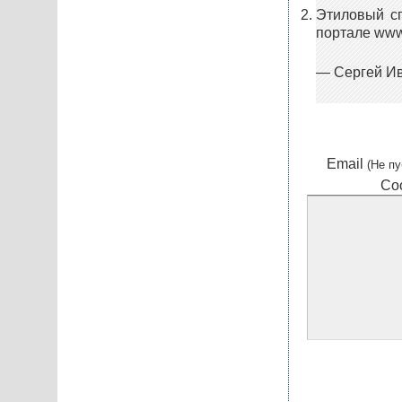
Этиловый сп
портале www
— Сергей Ива
Email
(Не пу
Со