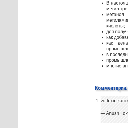
В настоя
метил-тре
метанол
метилами
кислоты;
для получ
как добав
как ден
промышле
в последн
промышле
многие ан
Комментарии:
vortexic karo
— Anush · окт