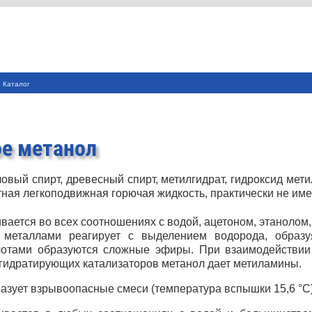
Каталог
ое метанол
овый спирт, древесный спирт, метилгидрат, гидроксид мети
ная легкоподвижная горючая жидкость, практически не име
ается во всех соотношениях с водой, ацетоном, этанолом,
металлами реагирует с выделением водорода, образу
лотами образуются сложные эфиры. При взаимодействии
егидратирующих катализаторов метанол дает метиламины.
азует взрывоопасные смеси (температура вспышки 15,6 °C)