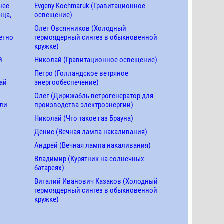
нее
Evgeny Kochmaruk (Гравитационное
нца,
освещение)
Олег Овсянников (Холодный
етно
термоядерный синтез в обыкновенной
кружке)
й
Николай (Гравитационное освещение)
Петро (Голландское ветряное
ай
энергообеспечение)
Олег (Дирижабль ветрогенератор для
ели
производства электроэнергии)
Николай (Что такое газ Брауна)
Денис (Вечная лампа накаливания)
Андрей (Вечная лампа накаливания)
Владимир (Курятник на солнечных
батареях)
Виталий Иванович Казаков (Холодный
термоядерный синтез в обыкновенной
кружке)