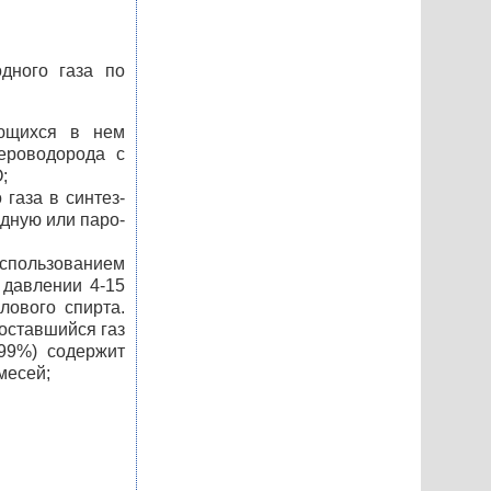
дного газа по
еющихся в нем
ероводорода с
;
газа в синтез-
одную или паро-
спользованием
 давлении 4-15
лового спирта.
оставшийся газ
-99%) содержит
месей;