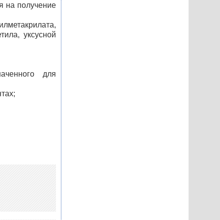
я на получение
метакрилата,
тила, уксусной
аченного для
тах;