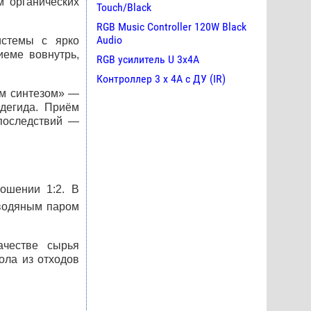
 органических
Touch/Black
RGB Music Controller 120W Black
Audio
истемы с ярко
еме вовнутрь,
RGB усилитель U 3х4A
Контроллер 3 х 4А с ДУ (IR)
ым синтезом» —
дегида. Приём
последствий —
ошении 1:2. В
 водяным паром
ачестве сырья
ола из отходов