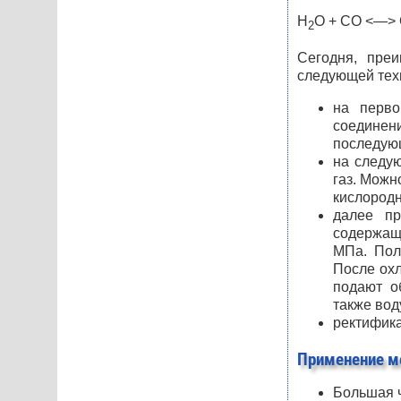
H
O + CO <—>
2
Сегодня, преи
следующей тех
на перво
соединен
последующ
на следую
газ. Можн
кислородн
далее пр
содержащ
МПа. Пол
После охл
подают о
также вод
ректифик
Применение м
Большая ч