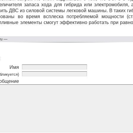
величителя запаса хода для гибрида или электромобиля, 
нить
ДВС
из силовой системы легковой машины. В таких ги
вованы во время всплеска потребляемой мощности (ста
пливные элементы смогут эффективно работать при равн
ru
—
Имя
бликуется)
общение