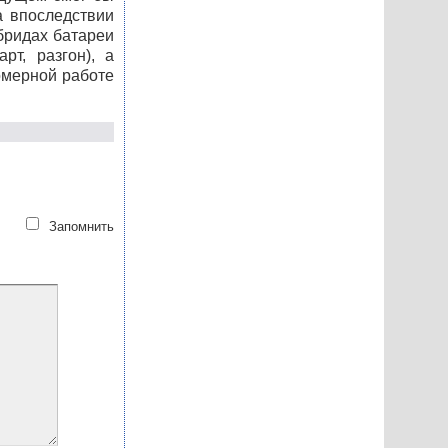
а впоследствии
бридах батареи
рт, разгон), а
омерной работе
Запомнить