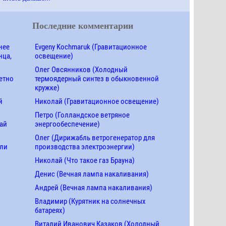
Последние комментарии
нее
Evgeny Kochmaruk (Гравитационное
нца,
освещение)
Олег Овсянников (Холодный
етно
термоядерный синтез в обыкновенной
кружке)
й
Николай (Гравитационное освещение)
Петро (Голландское ветряное
ай
энергообеспечение)
Олег (Дирижабль ветрогенератор для
ели
производства электроэнергии)
Николай (Что такое газ Брауна)
Денис (Вечная лампа накаливания)
Андрей (Вечная лампа накаливания)
Владимир (Курятник на солнечных
батареях)
Виталий Иванович Казаков (Холодный