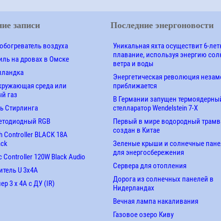
ие записи
Последние энергоновости
обогреватель воздуха
Уникальная яхта осуществит 6-лет
плавание, используя энергию сол
ль на дровах в Омске
ветра и воды
лландка
Энергетическая революция незам
кружающая среда или
приближается
й газ
В Германии запущен термоядерны
ь Стирлинга
стелларатор Wendelstein 7-X
етодиодный RGB
Первый в мире водородный трамв
создан в Китае
 Controller BLACK 18A
ack
Зеленые крыши и солнечные пан
для энергосбережения
 Controller 120W Black Audio
Сервера для отопления
итель U 3х4A
Дорога из солнечных панелей в
р 3 х 4А с ДУ (IR)
Нидерландах
Вечная лампа накаливания
Газовое озеро Киву