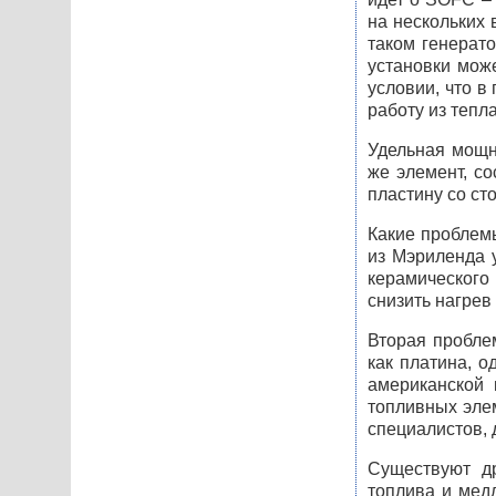
на нескольких 
таком генерат
установки може
условии, что в
работу из тепл
Удельная мощн
же элемент, с
пластину со ст
Какие проблем
из Мэриленда 
керамического
снизить нагрев
Вторая пробле
как платина, о
американской 
топливных элем
специалистов, 
Существуют др
топлива и медл