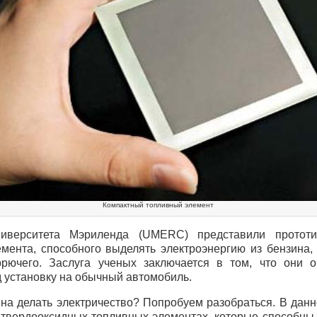
Компактный топливный элемент
иверситета Мэриленда (
UMERC
) представили прототи
емента, способного выделять электроэнергию из бензина,
рючего. Заслуга ученых заключается в том, что они о
 установку на обычный автомобиль.
на делать электричество? Попробуем разобраться. В данн
твердооксидных топливных элементах, которые способны 