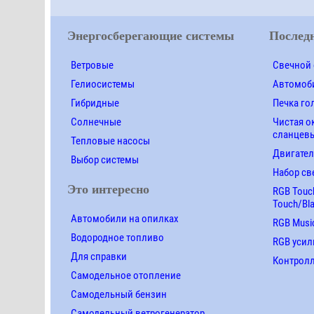
Энергосберегающие системы
Последн
Ветровые
Свечной 
Гелиосистемы
Автомоби
Гибридные
Печка го
Солнечные
Чистая о
сланцевы
Тепловые насосы
Двигател
Выбор системы
Набор св
Это интересно
RGB Touch
Touch/Bl
Автомобили на опилках
RGB Music
Водородное топливо
RGB усил
Для справки
Контролле
Самодельное отопление
Самодельный бензин
Самодельный ветрогенератор