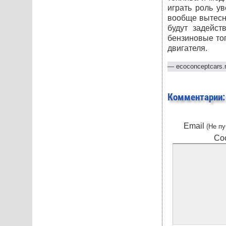
играть роль у
вообще вытес
будут задейст
бензиновые то
двигателя.
—
ecoconceptcars.
Комментарии:
Email
(Не пу
Со