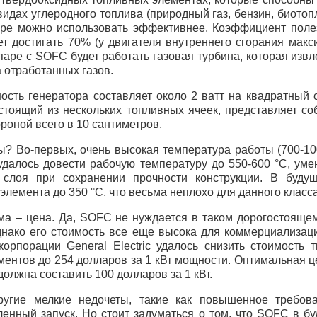
видах углеродного топлива (природный газ, бензин, биотоп
оре можно использовать эффективнее. Коэффициент поле
т достигать 70% (у двигателя внутреннего сгорания макс
 паре с
SOFC
будет работать газовая турбина, которая изв
а отработанных газов.
ость генератора составляет около 2 ватт на квадратный 
остоящий из нескольких топливных ячеек, представляет с
ороной всего в 10 сантиметров.
ы? Во-первых, очень высокая температура работы (700-10
удалось довести рабочую температуру до 550-600 °C, ум
 слоя при сохранении прочности конструкции. В буду
 элемента до 350 °C, что весьма неплохо для данного класс
ма – цена. Да,
SOFC
не нуждается в таком дорогостоящем
днако его стоимость все еще высока для коммерциализаци
корпорации General Electric удалось снизить стоимость 
ентов до 254 долларов за 1 кВт мощности. Оптимальная ц
должна составить 100 долларов за 1 кВт.
угие мелкие недочеты, такие как повышенное требова
енный запуск. Но стоит задуматься о том, что
SOFC
в бу