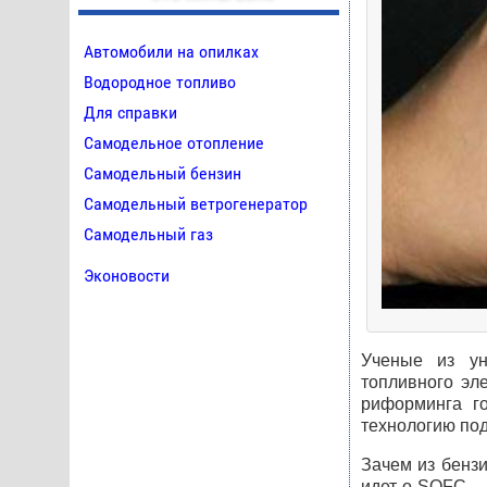
Автомобили на опилках
Водородное топливо
Для справки
Самодельное отопление
Самодельный бензин
Самодельный ветрогенератор
Самодельный газ
Эконовости
Ученые из ун
топливного эл
риформинга го
технологию под
Зачем из бензи
идет о
SOFC
– 