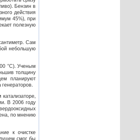
ливо). Бензин в
зного действия
имум 45%), при
лекает полезную
сантиметр. Сам
обой небольшую
00 °C). Ученым
еньшив толщину
щем планируют
а генераторов.
 катализаторе,
и. В 2006 году
твердооксидных
ена, по мнению
ние к очистке
дущем смог бы