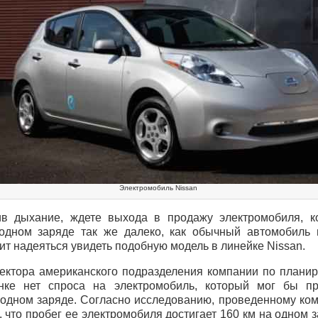
Электромобиль Nissan
в дыхание, ждете выхода в продажу электромобиля, к
одном заряде так же далеко, как обычный автомобиль 
оит надеяться увидеть подобную модель в линейке Nissan.
ектора американского подразделения компании по плани
нке нет спроса на электромобиль, который мог бы пр
 одном заряде. Согласно исследованию, проведенному ком
, что пробег ее электромобиля достигает 160 км на одном 