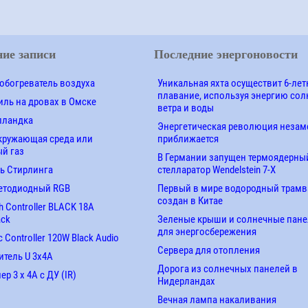
ие записи
Последние энергоновости
обогреватель воздуха
Уникальная яхта осуществит 6-лет
плавание, используя энергию сол
ль на дровах в Омске
ветра и воды
лландка
Энергетическая революция незам
кружающая среда или
приближается
й газ
В Германии запущен термоядерны
ь Стирлинга
стелларатор Wendelstein 7-X
етодиодный RGB
Первый в мире водородный трамв
создан в Китае
 Controller BLACK 18A
ack
Зеленые крыши и солнечные пан
для энергосбережения
 Controller 120W Black Audio
Сервера для отопления
итель U 3х4A
Дорога из солнечных панелей в
р 3 х 4А с ДУ (IR)
Нидерландах
Вечная лампа накаливания