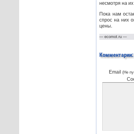
несмотря на их
Пока нам остае
спрос на них о
цены.
—
ecomot.ru
—
Комментарии:
Email
(Не пу
Со