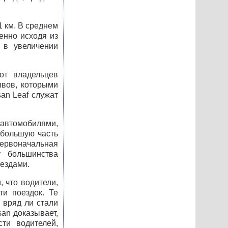
1 км. В среднем
енно исходя из
 в увеличении
от владельцев
ывов, которыми
an Leaf служат
автомобилями,
 большую часть
первоначальная
у большинства
еездами.
, что водители,
ти поездок. Те
 вряд ли стали
san доказывает,
ти водителей,