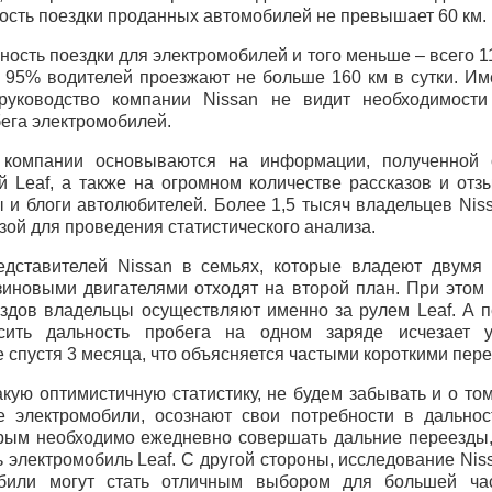
ость поездки проданных автомобилей не превышает 60 км.
ность поездки для электромобилей и того меньше – всего 1
 95% водителей проезжают не больше 160 км в сутки. Им
руководство компании Nissan не видит необходимости
ега электромобилей.
 компании основываются на информации, полученной 
й Leaf, а также на огромном количестве рассказов и отз
и блоги автолюбителей. Более 1,5 тысяч владельцев Niss
зой для проведения статистического анализа.
дставителей Nissan в семьях, которые владеют двумя 
иновыми двигателями отходят на второй план. При этом
ездов владельцы осуществляют именно за рулем Leaf. А 
сить дальность пробега на одном заряде исчезает 
 спустя 3 месяца, что объясняется частыми короткими пер
кую оптимистичную статистику, не будем забывать и о том
 электромобили, осознают свои потребности в дальнос
орым необходимо ежедневно совершать дальние переезды,
 электромобиль Leaf. С другой стороны, исследование Nis
обили могут стать отличным выбором для большей час