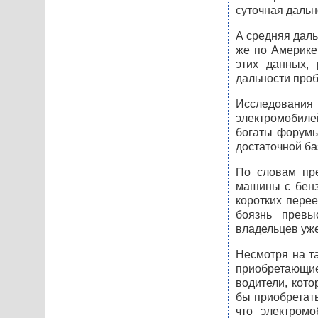
суточная дальн
А средняя даль
же по Америке
этих данных, 
дальности проб
Исследования
электромобиле
богаты форумы 
достаточной ба
По словам пре
машины с бенз
коротких пере
боязнь превы
владельцев уже
Несмотря на та
приобретающие
водители, кот
бы приобретать
что электром