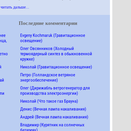
читать дальше...
Последние комментарии
нее
Evgeny Kochmaruk (Гравитационное
нца,
освещение)
Олег Овсянников (Холодный
етно
термоядерный синтез в обыкновенной
кружке)
й
Николай (Гравитационное освещение)
Петро (Голландское ветряное
ай
энергообеспечение)
Олег (Дирижабль ветрогенератор для
ели
производства электроэнергии)
Николай (Что такое газ Брауна)
Денис (Вечная лампа накаливания)
Андрей (Вечная лампа накаливания)
Владимир (Курятник на солнечных
батареях)