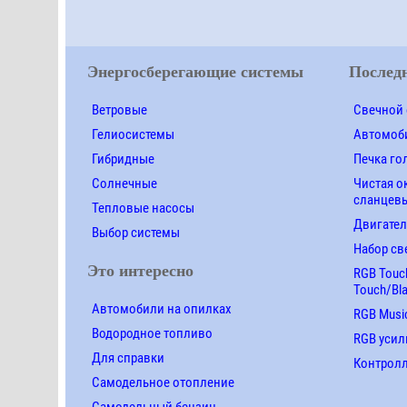
Энергосберегающие системы
Последн
Ветровые
Свечной 
Гелиосистемы
Автомоби
Гибридные
Печка го
Солнечные
Чистая о
сланцевы
Тепловые насосы
Двигател
Выбор системы
Набор св
Это интересно
RGB Touch
Touch/Bl
Автомобили на опилках
RGB Music
Водородное топливо
RGB усил
Для справки
Контролле
Самодельное отопление
Самодельный бензин