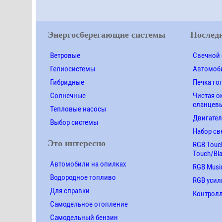
Энергосберегающие системы
Последн
Ветровые
Свечной 
Гелиосистемы
Автомоби
Гибридные
Печка го
Солнечные
Чистая о
сланцевы
Тепловые насосы
Двигател
Выбор системы
Набор св
Это интересно
RGB Touch
Touch/Bl
Автомобили на опилках
RGB Music
Водородное топливо
RGB усил
Для справки
Контролле
Самодельное отопление
Самодельный бензин