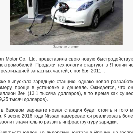
Зарядная станция
an Motor Co., Ltd. представила свою новую быстродейств
лектромобилей. Продажи технологии стартуют в Японии че
еализацией запасных частей, с ноября 2011 г.
уже выпускала зарядную станцию, однако новая разработк
меру, проще в установке и дешевле. Ожидается, что он
иллион йен (13,1 тысяча долларов), в то время как суще
9,25 тысяч долларов).
 в базовом варианте новая станция будет стоить и того 
. К весне 2016 года Nissan намеревается реализовать боле
озволит значительно развить инфраструктуру зарядки.
будут установлены в дилерских центрах в Японии, на госпр