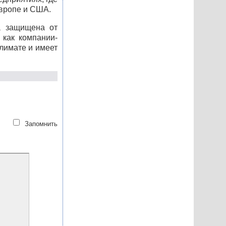
Европе и
США
.
а защищена от
 как компании-
климате и имеет
Запомнить