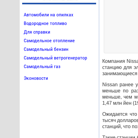
Автомобили на опилках
Водородное топливо
Для справки
Самодельное отопление
Самодельный бензин
Самодельный ветрогенератор
Компания Niss
Самодельный газ
станцию для э
занимающиеся р
Эконовости
Nissan ранее 
меньше по раз
меньше, чем м
1,47 млн йен (1
Ожидается что
тысяч долларов
станций, что п
Такие станции 