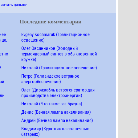
читать дальше...
Последние комментарии
нее
Evgeny Kochmaruk (Гравитационное
нца,
освещение)
Олег Овсянников (Холодный
етно
термоядерный синтез в обыкновенной
кружке)
й
Николай (Гравитационное освещение)
Петро (Голландское ветряное
ай
энергообеспечение)
Олег (Дирижабль ветрогенератор для
ели
производства электроэнергии)
Николай (Что такое газ Брауна)
Денис (Вечная лампа накаливания)
Андрей (Вечная лампа накаливания)
Владимир (Курятник на солнечных
батареях)