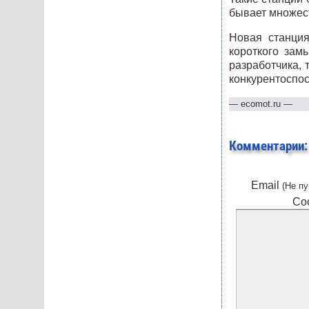
бывает множест
Новая станция
короткого зам
разработчика, 
конкурентоспос
—
ecomot.ru
—
Комментарии:
Email
(Не пу
Со