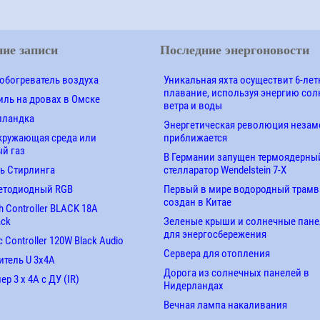
ие записи
Последние энергоновости
обогреватель воздуха
Уникальная яхта осуществит 6-лет
плавание, используя энергию сол
ль на дровах в Омске
ветра и воды
лландка
Энергетическая революция незам
кружающая среда или
приближается
й газ
В Германии запущен термоядерны
ь Стирлинга
стелларатор Wendelstein 7-X
етодиодный RGB
Первый в мире водородный трамв
создан в Китае
 Controller BLACK 18A
ack
Зеленые крыши и солнечные пан
для энергосбережения
 Controller 120W Black Audio
Сервера для отопления
итель U 3х4A
Дорога из солнечных панелей в
р 3 х 4А с ДУ (IR)
Нидерландах
Вечная лампа накаливания