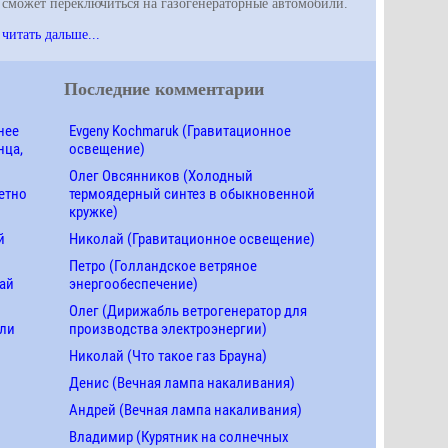
сможет переключиться на газогенераторные автомобили.
читать дальше...
Последние комментарии
нее
Evgeny Kochmaruk (Гравитационное
нца,
освещение)
Олег Овсянников (Холодный
етно
термоядерный синтез в обыкновенной
кружке)
й
Николай (Гравитационное освещение)
Петро (Голландское ветряное
ай
энергообеспечение)
Олег (Дирижабль ветрогенератор для
ели
производства электроэнергии)
Николай (Что такое газ Брауна)
Денис (Вечная лампа накаливания)
Андрей (Вечная лампа накаливания)
Владимир (Курятник на солнечных