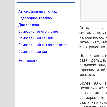
Автомобили на опилках
Водородное топливо
Для справки
Созданные уче
Самодельное отопление
системы могут
например, сол
Самодельный бензин
затем излуча
Самодельный ветрогенератор
электричество.
Самодельный газ
Новый генерато
раза дольше,
Эконовости
радиоизотопы,
горючим и обс
космосе.
Более 90% эн
механическая э
невысокую на
размеры. Нов
различных исто