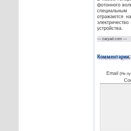
фотонного вол
специальным
отражаются на
электричеств
устройства.
—
zaryad.com
—
Комментарии:
Email
(Не пу
Со