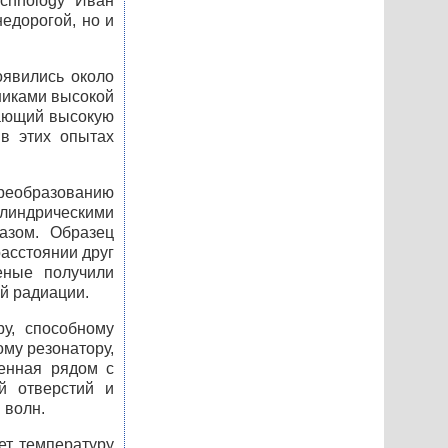
echnology Иван
недорогой, но и
оявились около
никами высокой
чающий высокую
 в этих опытах
преобразованию
илиндрическими
азом. Образец
расстоянии друг
ченые получили
й радиации.
у, способному
му резонатору,
енная рядом с
й отверстий и
 волн.
ет температуру