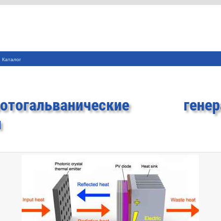
Каталог
фотогальванические генер
ы