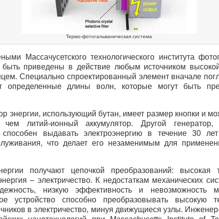
Термо-фотогальваническая система
ными Массачусетского технологического института фото
 быть приведены в действие любым источником высокой
нцем. Специально спроектированный элемент вначале погл
ет определенные длины волн, которые могут быть пр
р энергии, использующий бутан, имеет размер кнопки и мо
 чем литий-ионный аккумулятор. Другой генератор,
 способен выдавать электроэнергию в течение 30 лет
луживания, что делает его незаменимым для применен
ергии получают цепочкой преобразований: высокая 
нергия – электричество. К недостаткам механических сис
дежность, низкую эффективность и невозможность м
ое устройство способно преобразовывать высокую т
чников в электричество, минуя движущиеся узлы. Инженер