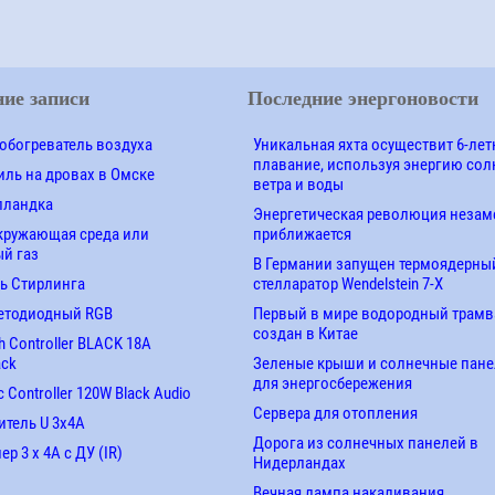
ие записи
Последние энергоновости
обогреватель воздуха
Уникальная яхта осуществит 6-лет
плавание, используя энергию сол
ль на дровах в Омске
ветра и воды
лландка
Энергетическая революция незам
кружающая среда или
приближается
й газ
В Германии запущен термоядерны
ь Стирлинга
стелларатор Wendelstein 7-X
етодиодный RGB
Первый в мире водородный трамв
создан в Китае
 Controller BLACK 18A
ack
Зеленые крыши и солнечные пан
для энергосбережения
 Controller 120W Black Audio
Сервера для отопления
итель U 3х4A
Дорога из солнечных панелей в
р 3 х 4А с ДУ (IR)
Нидерландах
Вечная лампа накаливания