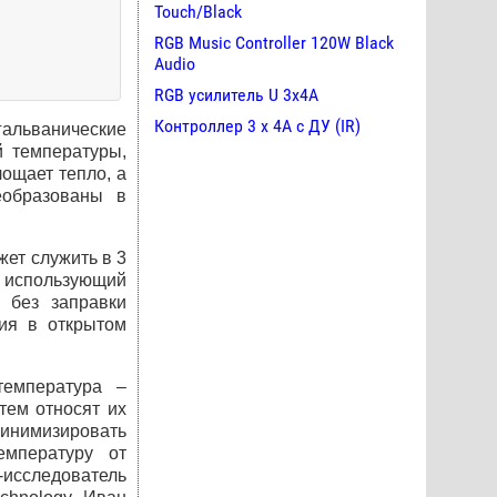
Touch/Black
RGB Music Controller 120W Black
Audio
RGB усилитель U 3х4A
Контроллер 3 х 4А с ДУ (IR)
гальванические
 температуры,
ощает тепло, а
еобразованы в
жет служить в 3
 использующий
 без заправки
ия в открытом
температура –
тем относят их
инимизировать
емпературу от
-исследователь