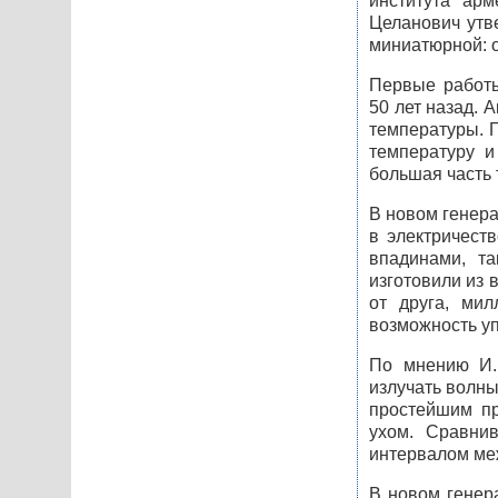
института арм
Целанович утве
миниатюрной: о
Первые работы
50 лет назад. 
температуры. 
температуру и
большая часть 
В новом генер
в электричест
впадинами, т
изготовили из 
от друга, мил
возможность уп
По мнению И.Ц
излучать волны
простейшим пр
ухом. Сравнив
интервалом ме
В новом генер