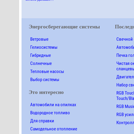
Энергосберегающие системы
Последн
Ветровые
Свечной 
Гелиосистемы
Автомоби
Гибридные
Печка го
Солнечные
Чистая о
сланцевы
Тепловые насосы
Двигател
Выбор системы
Набор св
Это интересно
RGB Touch
Touch/Bl
Автомобили на опилках
RGB Music
Водородное топливо
RGB усил
Для справки
Контролле
Самодельное отопление