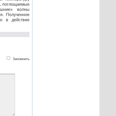
ы, поглощаемые
ишние» волны
ся. Полученное
го в действие
Запомнить