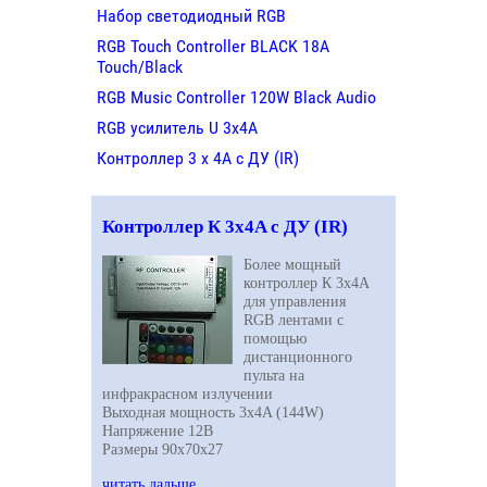
Набор светодиодный RGB
RGB Touch Controller BLACK 18A
Touch/Black
RGB Music Controller 120W Black Audio
RGB усилитель U 3х4A
Контроллер 3 х 4А с ДУ (IR)
Контроллер К 3х4A с ДУ (IR)
Более мощный
контроллер К 3х4A
для управления
RGB
лентами с
помощью
дистанционного
пульта на
инфракрасном излучении
Выходная мощность 3х4A (144W)
Напряжение 12В
Размеры 90х70х27
читать дальше...