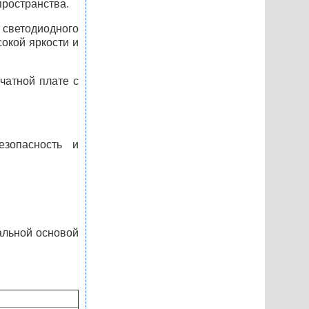
пространства.
светодиодного
окой яркости и
чатной плате с
езопасность и
альной основой