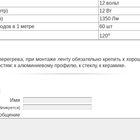
12 вольт
етр)
12 Вт
р)
1350 Лм
одов в 1 метре
60 шт
о
120
перегрева, при монтаже ленту обязательно крепить к хор
стям: к алюминиевому профилю, к стеклу, к керамике.
Имя
бликуется)
общение