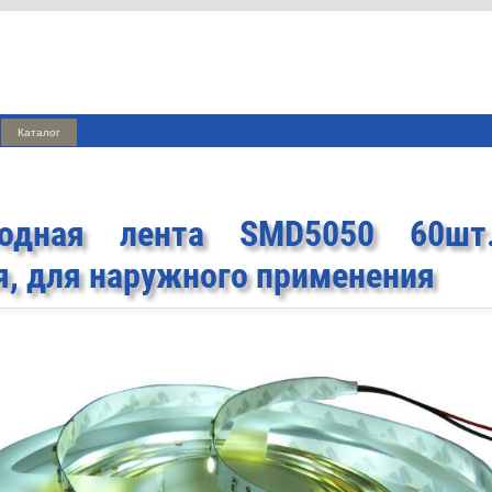
Каталог
иодная лента SMD5050 60шт
я, для наружного применения