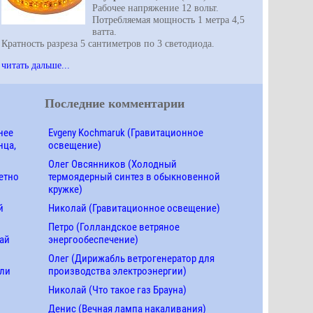
Рабочее напряжение 12 вольт.
Потребляемая мощность 1 метра 4,5
ватта.
Кратность разреза 5 сантиметров по 3 светодиода.
читать дальше...
Последние комментарии
нее
Evgeny Kochmaruk (Гравитационное
нца,
освещение)
Олег Овсянников (Холодный
етно
термоядерный синтез в обыкновенной
кружке)
й
Николай (Гравитационное освещение)
Петро (Голландское ветряное
ай
энергообеспечение)
Олег (Дирижабль ветрогенератор для
ели
производства электроэнергии)
Николай (Что такое газ Брауна)
Денис (Вечная лампа накаливания)