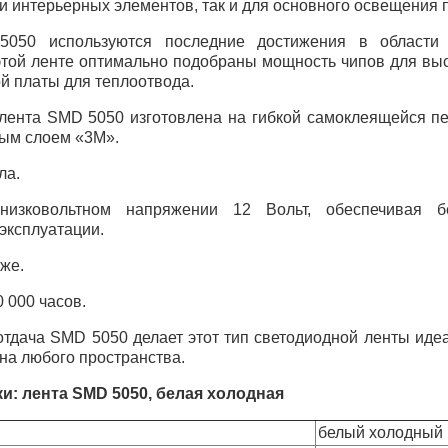
и интерьерных элементов, так и для основного освещения 
050 используются последние достижения в области 
этой ленте оптимально подобраны мощность чипов для выс
й платы для теплоотвода.
 лента
SMD
5050 изготовлена на гибкой самоклеящейся пе
ым слоем «3М».
ла.
низковольтном напряжении 12 Вольт, обеспечивая б
эксплуатации.
же.
 000 часов.
отдача
SMD
5050 делает этот тип светодиодной ленты иде
на любого пространства.
ки: лента
SMD
5050, белая холодная
белый холодный