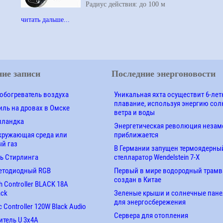
Радиус действия: до 100 м
читать дальше...
ие записи
Последние энергоновости
обогреватель воздуха
Уникальная яхта осуществит 6-лет
плавание, используя энергию сол
ль на дровах в Омске
ветра и воды
лландка
Энергетическая революция незам
кружающая среда или
приближается
й газ
В Германии запущен термоядерны
ь Стирлинга
стелларатор Wendelstein 7-X
етодиодный RGB
Первый в мире водородный трамв
создан в Китае
 Controller BLACK 18A
ack
Зеленые крыши и солнечные пан
для энергосбережения
 Controller 120W Black Audio
Сервера для отопления
итель U 3х4A