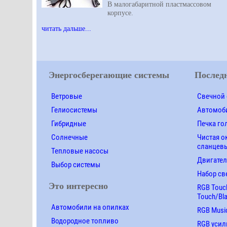
В малогабаритной пластмассовом
корпусе.
читать дальше...
Энергосберегающие системы
Последн
Ветровые
Свечной 
Гелиосистемы
Автомоби
Гибридные
Печка го
Солнечные
Чистая о
сланцевы
Тепловые насосы
Двигател
Выбор системы
Набор св
Это интересно
RGB Touch
Touch/Bl
Автомобили на опилках
RGB Music
Водородное топливо
RGB усил