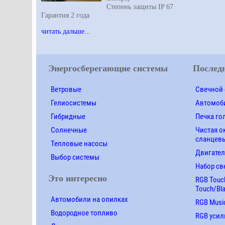
Степень защиты IP 67
Гарантия 2 года
читать дальше...
Энергосберегающие системы
Последн
Ветровые
Свечной 
Гелиосистемы
Автомоби
Гибридные
Печка го
Солнечные
Чистая о
сланцевы
Тепловые насосы
Двигател
Выбор системы
Набор св
Это интересно
RGB Touch
Touch/Bl
Автомобили на опилках
RGB Music
Водородное топливо
RGB усил