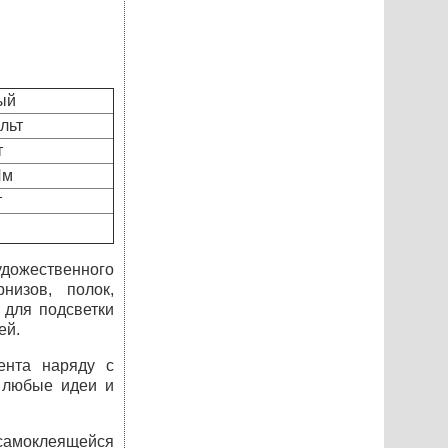
ый
льт
т
Лм
т
удожественного
низов, полок,
 для подсветки
ей.
ента наряду с
ь любые идеи и
самоклеящейся