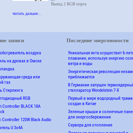
Выход 2
RGB
порта
читать дальше...
ие записи
Последние энергоновости
обогреватель воздуха
Уникальная яхта осуществит 6-лет
плавание, используя энергию сол
ль на дровах в Омске
ветра и воды
лландка
Энергетическая революция незам
кружающая среда или
приближается
й газ
В Германии запущен термоядерны
ь Стирлинга
стелларатор Wendelstein 7-X
етодиодный RGB
Первый в мире водородный трамв
создан в Китае
 Controller BLACK 18A
ack
Зеленые крыши и солнечные пан
для энергосбережения
 Controller 120W Black Audio
Сервера для отопления
итель U 3х4A
Дорога из солнечных панелей в