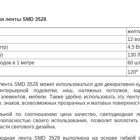
ки ленты
SMD
3528
желт
12 во
етр)
4,5 В
р)
130 
одов в 1 метре
60 ш
о
120
 лента
SMD
3528 может использоваться для декоративно-х
нтерьерной подсветки, ниш, натяжных потолков, кар
элементов, мебели. Также удобно использовать эту ленту
, знаков, всевозможных прозрачных и матовых поверхност
льной по соотношению цена качество, светодиодная л
езопасностью своего использования, позволит воплотит
асти светового дизайна.
диодная лента
SMD
3528 выполнена на основе гибкой 