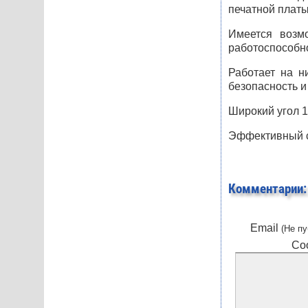
печатной плат
Имеется возм
работоспособно
Работает на н
безопасность и
Широкий угол 1
Эффективный с
Комментарии:
Email
(Не пу
Со