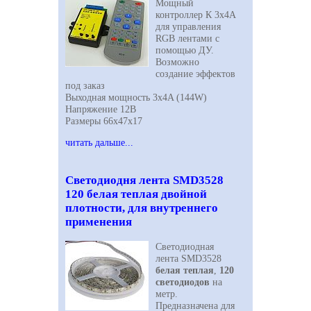
Мощный
контроллер К 3х4A
для управления
RGB
лентами с
помощью ДУ.
Возможно
создание эффектов
под заказ
Выходная мощность 3х4A (144W)
Напряжение 12В
Размеры 66х47х17
читать дальше...
Светодиодня лента SMD3528
120 белая теплая двойной
плотности, для внутреннего
применения
Светодиодная
лента SMD3528
белая теплая
,
120
светодиодов
на
метр.
Предназначена для