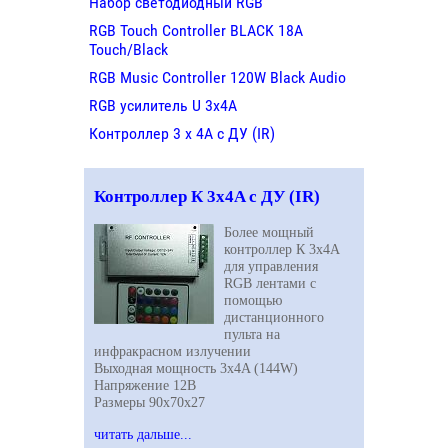
Набор светодиодный RGB
RGB Touch Controller BLACK 18A
Touch/Black
RGB Music Controller 120W Black Audio
RGB усилитель U 3х4A
Контроллер 3 х 4А с ДУ (IR)
Контроллер К 3х4A с ДУ (IR)
Более мощный
контроллер К 3х4A
для управления
RGB
лентами с
помощью
дистанционного
пульта на
инфракрасном излучении
Выходная мощность 3х4A (144W)
Напряжение 12В
Размеры 90х70х27
читать дальше...