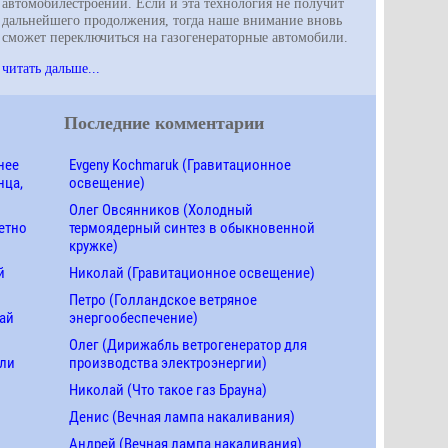
автомобилестроении. Если и эта технология не получит
дальнейшего продолжения, тогда наше внимание вновь
сможет переключиться на газогенераторные автомобили.
читать дальше...
Последние комментарии
нее
Evgeny Kochmaruk (Гравитационное
нца,
освещение)
Олег Овсянников (Холодный
етно
термоядерный синтез в обыкновенной
кружке)
й
Николай (Гравитационное освещение)
Петро (Голландское ветряное
ай
энергообеспечение)
Олег (Дирижабль ветрогенератор для
ели
производства электроэнергии)
Николай (Что такое газ Брауна)
Денис (Вечная лампа накаливания)
Андрей (Вечная лампа накаливания)