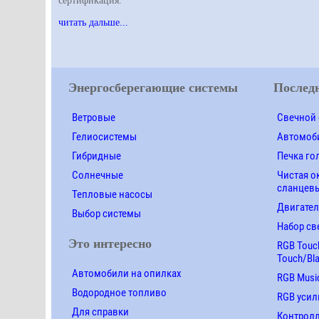
сертификация.
читать дальше...
Энергосберегающие системы
Последн
Ветровые
Свечной 
Гелиосистемы
Автомоби
Гибридные
Печка го
Солнечные
Чистая о
сланцевы
Тепловые насосы
Двигател
Выбор системы
Набор св
Это интересно
RGB Touch
Touch/Bl
Автомобили на опилках
RGB Music
Водородное топливо
RGB усил
Для справки
Контролле