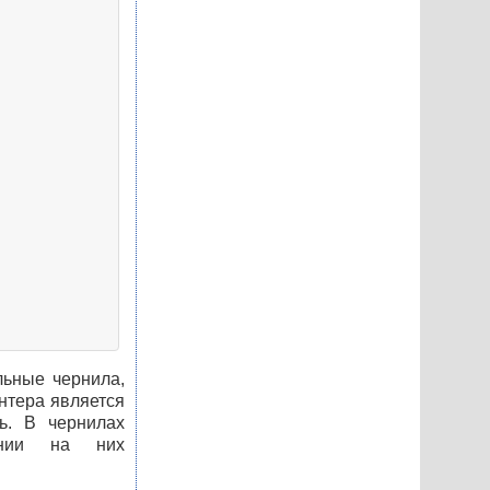
альные чернила,
нтера является
ь. В чернилах
ании на них