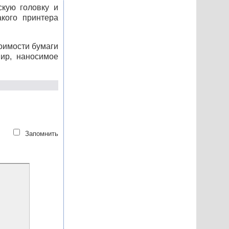
скую головку и
акого принтера
оимости бумаги
ир, наносимое
Запомнить