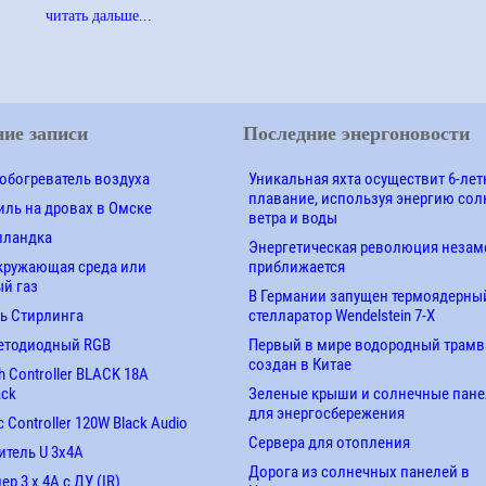
читать дальше...
ие записи
Последние энергоновости
обогреватель воздуха
Уникальная яхта осуществит 6-лет
плавание, используя энергию сол
ль на дровах в Омске
ветра и воды
лландка
Энергетическая революция незам
кружающая среда или
приближается
й газ
В Германии запущен термоядерны
ь Стирлинга
стелларатор Wendelstein 7-X
етодиодный RGB
Первый в мире водородный трамв
создан в Китае
 Controller BLACK 18A
ack
Зеленые крыши и солнечные пан
для энергосбережения
 Controller 120W Black Audio
Сервера для отопления
итель U 3х4A
Дорога из солнечных панелей в
р 3 х 4А с ДУ (IR)