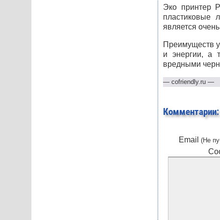
Эко принтер P
пластиковые л
является очень
Преимуществ у 
и энергии, а 
вредными черн
—
cofriendly.ru
—
Комментарии:
Email
(Не пу
Со